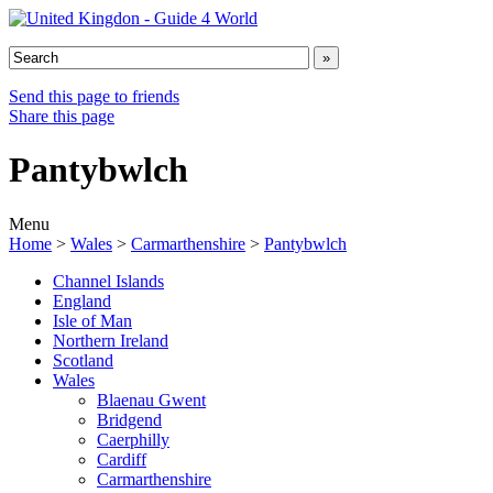
Send this page to friends
Share this page
Pantybwlch
Menu
Home
>
Wales
>
Carmarthenshire
>
Pantybwlch
Channel Islands
England
Isle of Man
Northern Ireland
Scotland
Wales
Blaenau Gwent
Bridgend
Caerphilly
Cardiff
Carmarthenshire