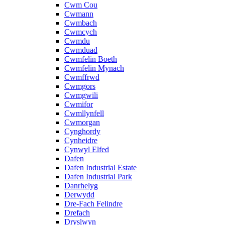
Cwm Cou
Cwmann
Cwmbach
Cwmcych
Cwmdu
Cwmduad
Cwmfelin Boeth
Cwmfelin Mynach
Cwmffrwd
Cwmgors
Cwmgwili
Cwmifor
Cwmllynfell
Cwmorgan
Cynghordy
Cynheidre
Cynwyl Elfed
Dafen
Dafen Industrial Estate
Dafen Industrial Park
Danrhelyg
Derwydd
Dre-Fach Felindre
Drefach
Dryslwyn