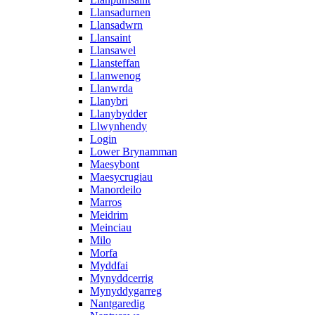
Llansadurnen
Llansadwrn
Llansaint
Llansawel
Llansteffan
Llanwenog
Llanwrda
Llanybri
Llanybydder
Llwynhendy
Login
Lower Brynamman
Maesybont
Maesycrugiau
Manordeilo
Marros
Meidrim
Meinciau
Milo
Morfa
Myddfai
Mynyddcerrig
Mynyddygarreg
Nantgaredig