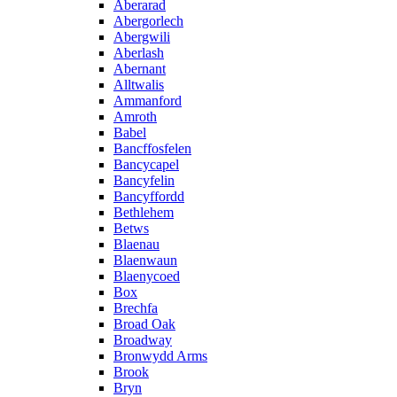
Aberarad
Abergorlech
Abergwili
Aberlash
Abernant
Alltwalis
Ammanford
Amroth
Babel
Bancffosfelen
Bancycapel
Bancyfelin
Bancyffordd
Bethlehem
Betws
Blaenau
Blaenwaun
Blaenycoed
Box
Brechfa
Broad Oak
Broadway
Bronwydd Arms
Brook
Bryn