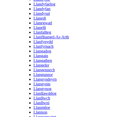
Llandyfaelog
Llandyfan
Llandysul
Llanedi
Llanegwad
Llanelli
Llanfallteg
Llanfihangel-Ar-Arth
Llanfynydd
Llanfyrnach
Llangadog
Llangain
Llangathen
Llangeler
Llangennech
Llangunnor
Llangyndeyrn
Llangynin
Llangynog
Llanllawddog
Llanllwch
Llanllwni
Llanmiloe
Llannon
Llanpumsaint