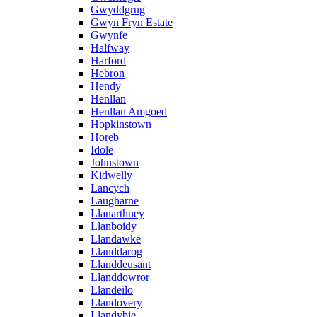
Gwyddgrug
Gwyn Fryn Estate
Gwynfe
Halfway
Harford
Hebron
Hendy
Henllan
Henllan Amgoed
Hopkinstown
Horeb
Idole
Johnstown
Kidwelly
Lancych
Laugharne
Llanarthney
Llanboidy
Llandawke
Llanddarog
Llanddeusant
Llanddowror
Llandeilo
Llandovery
Llandybie