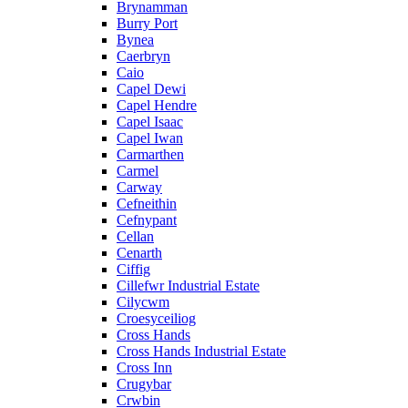
Brynamman
Burry Port
Bynea
Caerbryn
Caio
Capel Dewi
Capel Hendre
Capel Isaac
Capel Iwan
Carmarthen
Carmel
Carway
Cefneithin
Cefnypant
Cellan
Cenarth
Ciffig
Cillefwr Industrial Estate
Cilycwm
Croesyceiliog
Cross Hands
Cross Hands Industrial Estate
Cross Inn
Crugybar
Crwbin