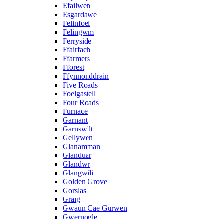
Efailwen
Esgardawe
Felinfoel
Felingwm
Ferryside
Ffairfach
Ffarmers
Fforest
Ffynnonddrain
Five Roads
Foelgastell
Four Roads
Furnace
Garnant
Garnswllt
Gellywen
Glanamman
Glanduar
Glandwr
Glangwili
Golden Grove
Gorslas
Graig
Gwaun Cae Gurwen
Gwernogle